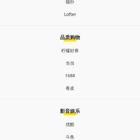
猫扑
Lofter
品质购物
柠檬好券
当当
1688
卷皮
影音娱乐
优酷
斗鱼