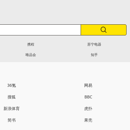
携程
苏宁电器
唯品会
知乎
36氪
网易
搜狐
BBC
新浪体育
虎扑
简书
果壳