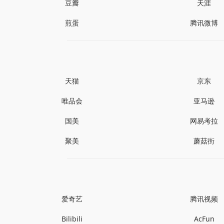
豆瓣
天涯
煎蛋
腾讯微博
天猫
京东
唯品会
亚马逊
国美
网易考拉
聚美
蘑菇街
爱奇艺
腾讯视频
Bilibili
AcFun