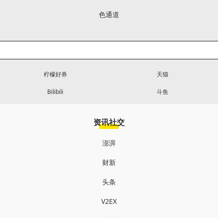
色通道
柠檬好券
天猫
Bilibili
斗鱼
资讯社交
澎湃
财新
头条
V2EX