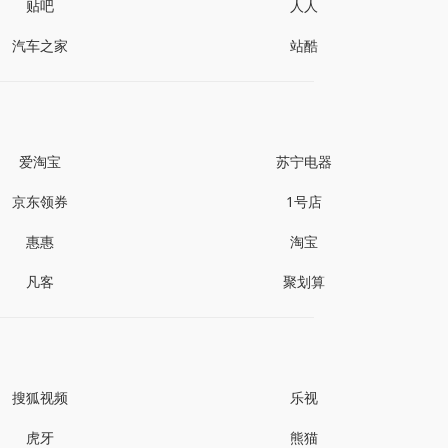
贴吧
人人
汽车之家
站酷
爱淘宝
苏宁电器
京东领券
1号店
惠惠
淘宝
凡客
聚划算
搜狐视频
乐视
虎牙
熊猫